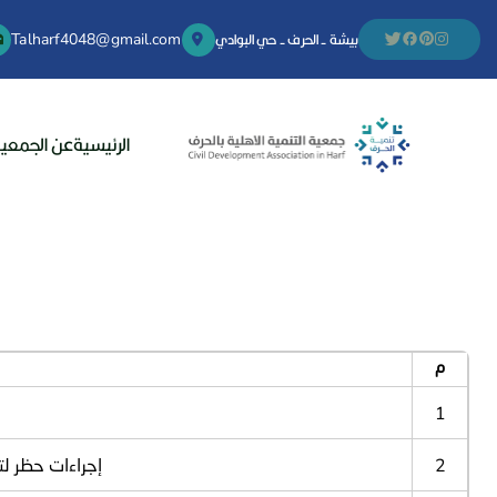
بيشة - الحرف - حي البوادي
Talharf4048@gmail.com
الرئيسية
عن الجمعي
م
1
2
إجراءات حظر لت