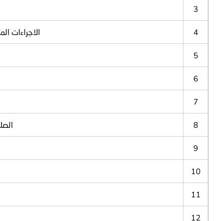
3
4
الاجراءات الم
5
6
7
8
الصل
9
10
11
12